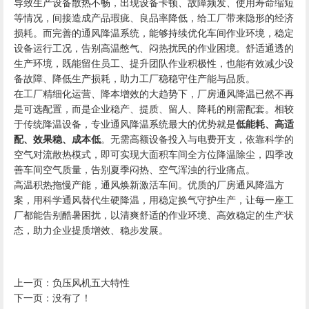
导致生产设备散热不畅，出现设备卡顿、故障频发、使用寿命缩短
等情况，间接造成产品瑕疵、良品率降低，给工厂带来隐形的经济
损耗。而完善的通风降温系统，能够持续优化车间作业环境，稳定
设备运行工况，告别高温憋气、闷热扰民的作业困境。舒适通透的
生产环境，既能留住员工、提升团队作业积极性，也能有效减少设
备故障、降低生产损耗，助力工厂稳稳守住产能与品质。
在工厂精细化运营、降本增效的大趋势下，厂房通风降温已然不再
是可选配置，而是企业稳产、提质、留人、降耗的刚需配套。相较
于传统降温设备，专业通风降温系统最大的优势就是
低能耗、高适
配、效果稳、成本低
。无需高额设备投入与电费开支，依靠科学的
空气对流散热模式，即可实现大面积车间全方位降温除尘，四季改
善车间空气质量，告别夏季闷热、空气浑浊的行业痛点。
高温积热拖慢产能，通风焕新激活车间。优质的厂房通风降温方
案，用科学通风替代生硬降温，用稳定换气守护生产，让每一座工
厂都能告别酷暑困扰，以清爽舒适的作业环境、高效稳定的生产状
态，助力企业提质增效、稳步发展。
上一页：
负压风机五大特性
下一页：没有了！