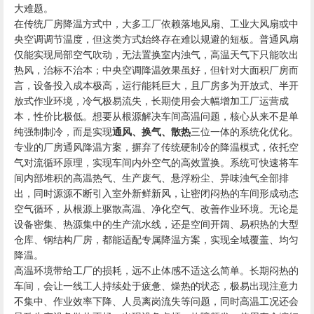
大难题。
在传统厂房降温方式中，大多工厂依赖落地风扇、工业大风扇或中
央空调调节温度，但这类方式始终存在难以规避的短板。普通风扇
仅能实现局部空气吹动，无法置换室内浊气，高温天气下只能吹出
热风，治标不治本；中央空调降温效果虽好，但针对大面积厂房而
言，设备投入成本极高，运行能耗巨大，且厂房多为开放式、半开
放式作业环境，冷气极易流失，长期使用会大幅增加工厂运营成
本，性价比极低。想要从根源解决车间高温问题，核心从来不是单
纯强制制冷，而是实现
通风、换气、散热
三位一体的系统化优化。
专业的厂房通风降温方案，摒弃了传统硬制冷的降温模式，依托空
气对流循环原理，实现车间内外空气的高效置换。系统可快速将车
间内部堆积的高温热气、生产废气、悬浮粉尘、异味浊气全部排
出，同时源源不断引入室外新鲜新风，让密闭闷热的车间形成动态
空气循环，从根源上驱散高温、净化空气、改善作业环境。无论是
设备密集、热源集中的生产流水线，还是空间开阔、易积热的大型
仓库、钢结构厂房，都能适配专属降温方案，实现全域覆盖、均匀
降温。
高温环境带给工厂的损耗，远不止体感不适这么简单。长期闷热的
车间，会让一线工人持续处于疲惫、燥热的状态，极易出现注意力
不集中、作业效率下降、人员离岗流失等问题，同时高温工况还会